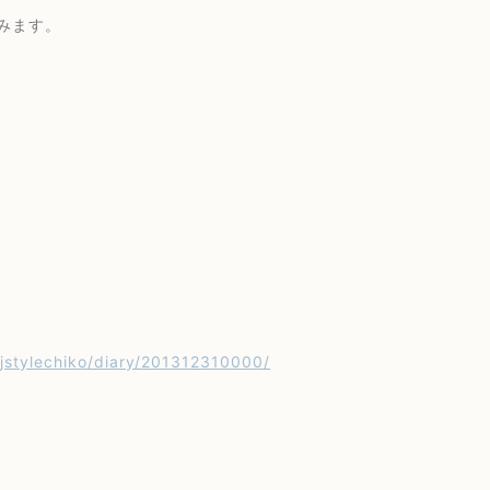
みます。
p/jstylechiko/diary/201312310000/