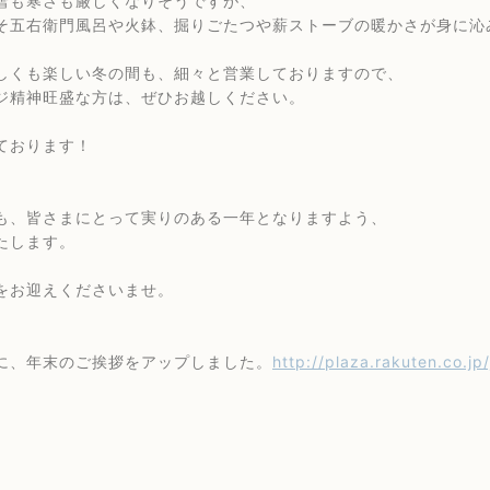
雪も寒さも厳しくなりそうですが、
そ五右衛門風呂や火鉢、掘りごたつや薪ストーブの暖かさが身に沁
しくも楽しい冬の間も、細々と営業しておりますので、
ジ精神旺盛な方は、ぜひお越しください。
ております！
も、皆さまにとって実りのある一年となりますよう、
たします。
をお迎えくださいませ。
に、年末のご挨拶をアップしました。
http://plaza.rakuten.co.j