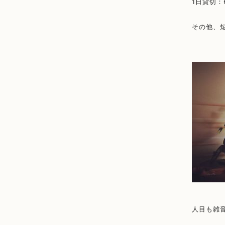
1日貸切：6,
その他、
人目も雑