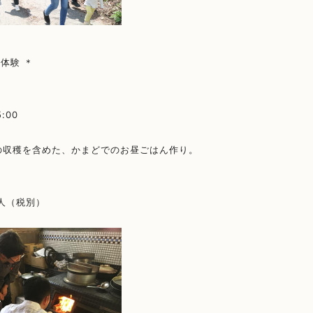
り体験 ＊
5:00
の収穫を含めた、かまどでのお昼ごはん作り。
人
（税別）