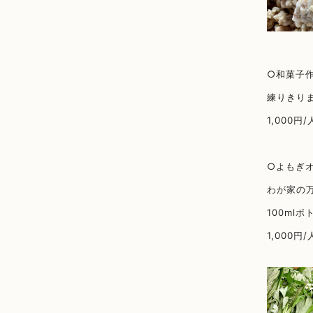
○和菓子
練りきり
1,000円/
○よもぎ
わが家の
100ml
1,000円/