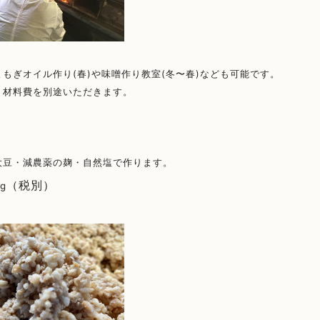
もぎオイル作り(春)や味噌作り教室(冬〜春)なども可能です。
、材料費を別途いただきます。
り
大豆・減農薬の麹・自然塩で作ります。
（税別）
kg