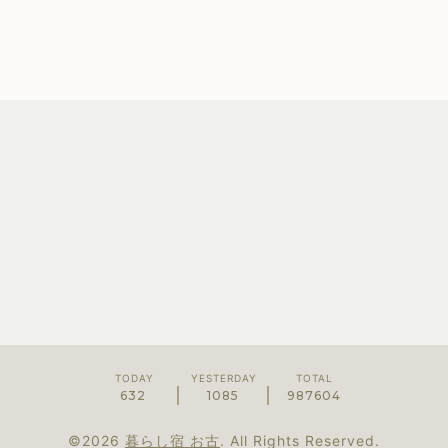
TODAY
YESTERDAY
TOTAL
632
1085
987604
©2026
暮らし宿 お古
. All Rights Reserved.