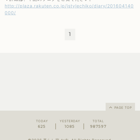
http://plaza.rakuten.co.jp/jstylechiko/diary/201604140
000/
1
PAGE TOP
TODAY
YESTERDAY
TOTAL
625
1085
987597