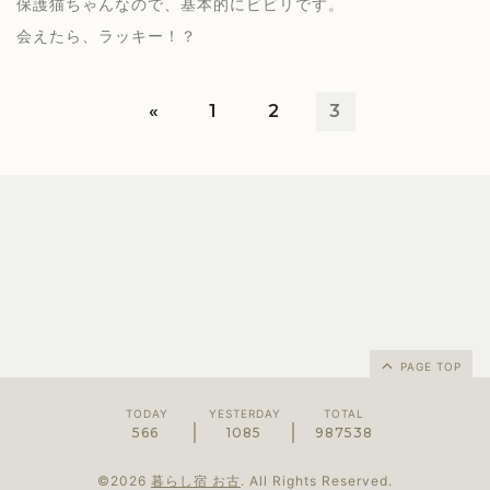
保護猫ちゃんなので、基本的にビビリです。
会えたら、ラッキー！？
«
1
2
3
PAGE TOP
TODAY
YESTERDAY
TOTAL
566
1085
987538
©2026
暮らし宿 お古
. All Rights Reserved.