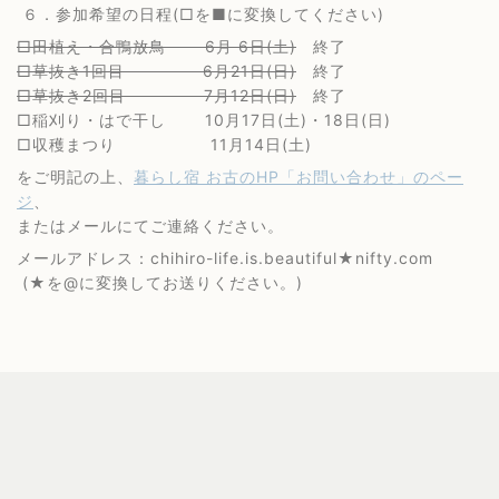
６．参加希望の日程(□を■に変換してください)
□田植え・合鴨放鳥 6月 6日(土)
終了
□草抜き1回目 6月21日(日)
終了
□草抜き2回目 7月12日(日)
終了
□稲刈り・はで干し 10月17日(土)・18日(日)
□収穫まつり 11月14日(土)
をご明記の上、
暮らし宿 お古のHP「お問い合わせ」のペー
ジ
、
またはメールにてご連絡ください。
メールアドレス：chihiro-life.is.beautiful★nifty.com
(★を@に変換してお送りください。)