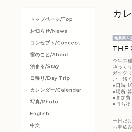
カレ
トップページ/Top
お知らせ/News
無農薬＆
コンセプト/Concept
THE
宿のこと/About
今年の稲
泊まる/Stay
ゆっく
ガッツ
日帰り/Day Trip
ご一緒
●日時 1
カレンダー/Calendar
●場所 
●参加費
写真/Photo
●持ち物
English
一日だ
中文
お申込